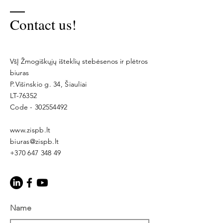
Contact us!
VšĮ Žmogiškųjų išteklių stebėsenos ir plėtros
biuras
P.Višinskio g. 34, Šiauliai
LT-76352
Code -
302554492
www.zispb.lt
biuras@zispb.lt
+370 647 348 49
Name