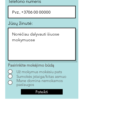
Telefono numeris
Jūsų žinutė:
Pasirinkite mokėjimo būdą
Už mokymus mokėsiu pats
Sumokės įstaiga/kitas asmuo
Mane domina nemokamos
paslaugos
Pateikti