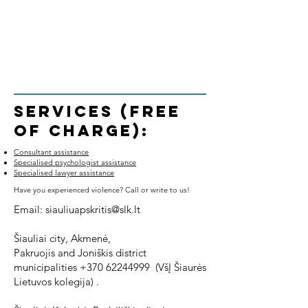
Services (free
of charge):
Consultant assistance
Specialised psychologist assistance
Specialised lawyer assistance
Have you experienced violence? Call or write to us!
Email:
siauliuapskritis@slk.lt
Šiauliai city, Akmenė,
Pakruojis and Joniškis district
municipalities
+370 62244999
(VšĮ Šiaurės
Lietuvos kolegija) .