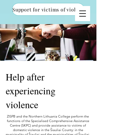
Support for victims of violence
Help after
experiencing
violence
ZISPB and the Northern Lithuania College perform the
functions of the Specialised Comprehensive Assistance
Centre (SKPC) and provide assistance to victims of
domestic violence in the Šiauliai County: in the
municipality of Šiauliai and the municipalities of Šiauliai,