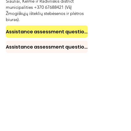
Šiauliai, Kelmė ir Radviliškis district
municipalities +370 67688421 (VšĮ
Žmogiškųjų išteklių stebėsenos ir plėtros
biuras).
Assistance assessment questionnaire for clients
Assistance assessment questionnaire for clients