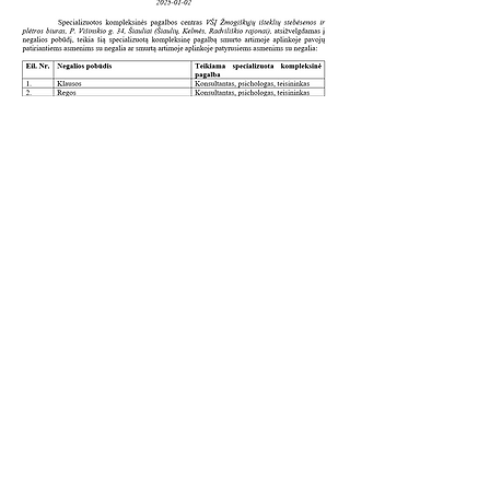
Contact us!
VšĮ Žmogiškųjų išteklių stebėsenos ir plėtros
biuras
P.Višinskio g. 34, Šiauliai
LT-76352
Code -
302554492
www.zispb.lt
biuras@zispb.lt