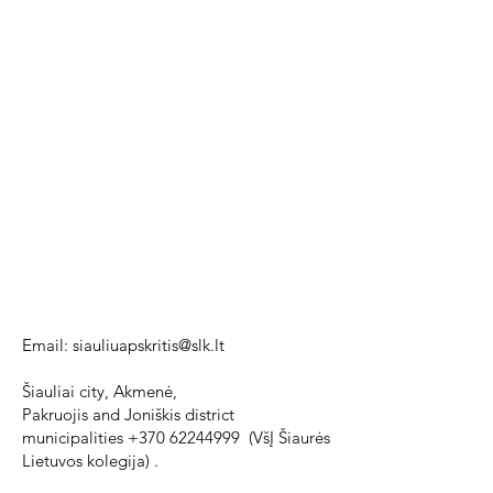
Email:
siauliuapskritis@slk.lt
Šiauliai city, Akmenė,
Pakruojis and Joniškis district
municipalities
+370 62244999
(VšĮ Šiaurės
Lietuvos kolegija) .