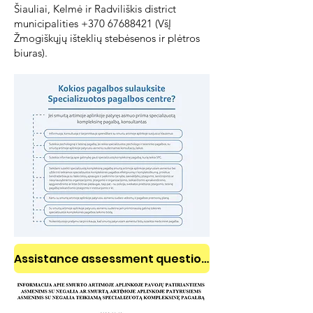
Šiauliai, Kelmė ir Radviliškis district
municipalities +370 67688421 (VšĮ
Žmogiškųjų išteklių stebėsenos ir plėtros
biuras).
Assistance assessment questionnaire for clients