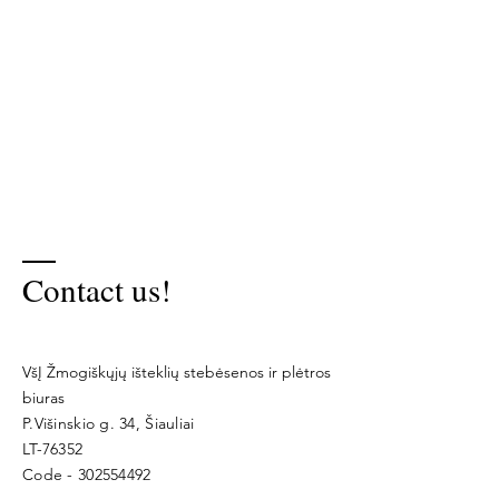
Contact us!
VšĮ Žmogiškųjų išteklių stebėsenos ir plėtros
biuras
P.Višinskio g. 34, Šiauliai
LT-76352
Code -
302554492