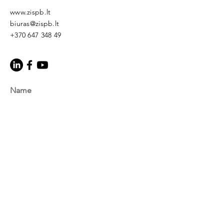
www.zispb.lt
biuras@zispb.lt
+370 647 348 49
Name
E-mail
Topic
Message