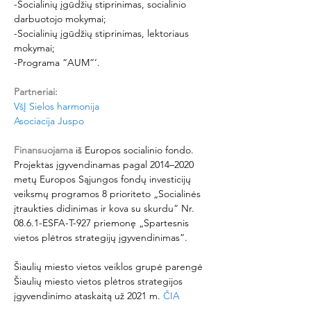
-Socialinių įgūdžių stiprinimas, socialinio 
darbuotojo mokymai;
-Socialinių įgūdžių stiprinimas, lektoriaus 
mokymai;
-Programa “AUM”‘.
Partneriai:
VšĮ Sielos harmonija
Asociacija Juspo
Finansuojama
 iš Europos socialinio fondo. 
Projektas įgyvendinamas pagal 2014–2020 
metų Europos Sąjungos fondų investicijų 
veiksmų programos 8 prioriteto „Socialinės 
įtraukties didinimas ir kova su skurdu“ Nr. 
08.6.1-ESFA-T-927 priemonę „Spartesnis 
vietos plėtros strategijų įgyvendinimas“.
Šiaulių miesto vietos veiklos grupė parengė 
Šiaulių miesto vietos plėtros strategijos 
įgyvendinimo ataskaitą už 2021 m. 
ČIA