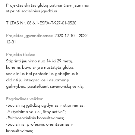
Projektas skirtas globą patiriančiam jaunimui
stiprinti socialinius įgūdžius
TILTAS Nr. 08.6.1-ESFA-T-927-01-0520
Projektas įgyvendinamas:
 2020-12-10 – 2022-
12-31
Projekto tikslas:
Stiprinti jaunimo nuo 14 iki 29 metų, 
kuriems buvo ar yra nustatyta globa, 
socialinius bei profesinius gebėjimus ir 
didinti jų integracijos į visuomenę 
galimybes, pasitelkiant savanorišką veiklą. 
Pagrindinės veiklos:
-Socialinių įgūdžių ugdymas ir stiprinimas;
-Aktyvinimo veikla „Stay active“;
-Psichosocialinis konsultavimas;
-Socialinis, profesinis orientavimas ir 
konsultavimas;