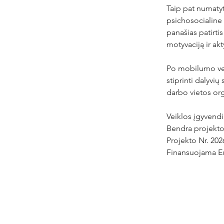
Taip pat numaty
psichosocialine n
panašias patirtis
motyvaciją ir a
Po mobilumo veik
stiprinti dalyvi
darbo vietos org
Veiklos įgyvendi
Bendra projekto 
Projekto
 Nr. 20
Finansuojama E