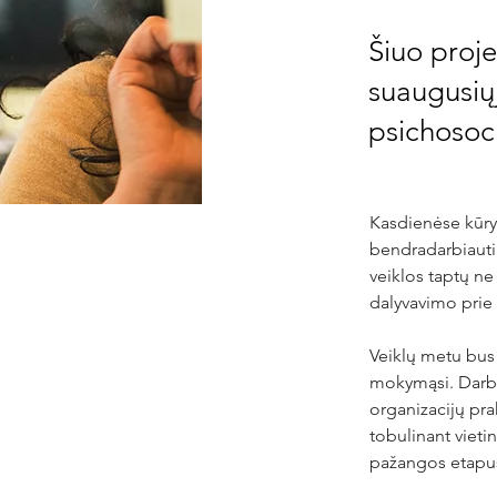
Šiuo proj
suaugusių
psichosoci
Kasdienėse kūryb
bendradarbiauti, 
veiklos taptų ne
dalyvavimo prie
Veiklų metu bus 
mokymąsi. Darbuo
organizacijų pra
tobulinant vieti
pažangos etapu