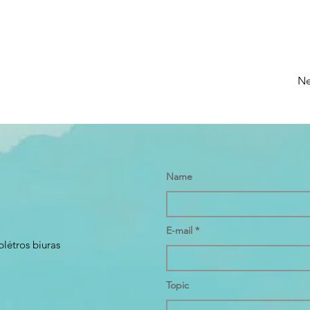
Ne
Name
E-mail
plėtros biuras
Topic