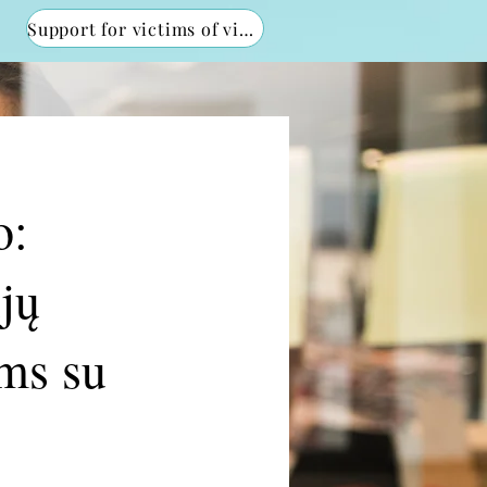
Support for victims of violence
o:
jų
ms su