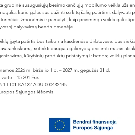
ta grupinė suaugusiųjų besimokančiųjų mobilumo veikla užsieny
egalia, kurie galės susipažinti su kitų šalių patirtimi, dalyvauti 
 turinčiais žmonėmis ir pamatyti, kaip prasminga veikla gali stipri
ktyvesnį dalyvavimą bendruomenėje.
lų įgyta patirtis bus taikoma kasdienėse dirbtuvėse: bus siekiam
ų savarankiškumą, suteikti daugiau galimybių prisiimti mažas atsak
anizavimą, kūrybinių produktų pristatymą ir bendrą veiklų plan
namos 2026 m. birželio 1 d. – 2027 m. gegužės 31 d.
vertė – 15 201 Eur.
26-1-LT01-KA122-ADU-000432445
uropos Sąjungos lėšomis.