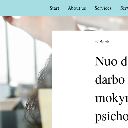
Start
About us
Services
Ser
< Back
Nuo d
darbo 
mokym
psicho