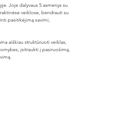
je. Joje dalyvaus 5 asmenys su 
praktinėse veiklose, bendrauti su 
nti pasitikėjimą savimi, 
a aiškiau struktūruoti veiklas, 
omybes, įsitraukti į pasiruošimą, 
avimą.