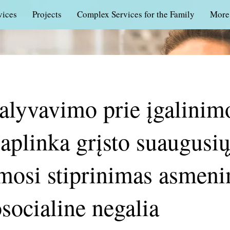
vices
Projects
Complex Services for the Family
More
alyvavimo prie įgalinim
aplinka grįsto suaugusių
osi stiprinimas asmeni
socialine negalia