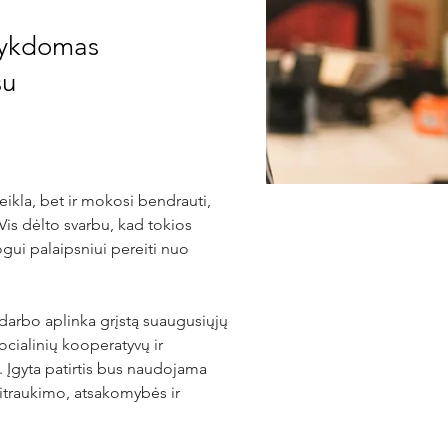
 vykdomas
su
ikla, bet ir mokosi bendrauti, 
 Vis dėlto svarbu, kad tokios 
gui palaipsniui pereiti nuo 
darbo aplinka grįstą suaugusiųjų 
ocialinių kooperatyvų ir 
 Įgyta patirtis bus naudojama 
įsitraukimo, atsakomybės ir 