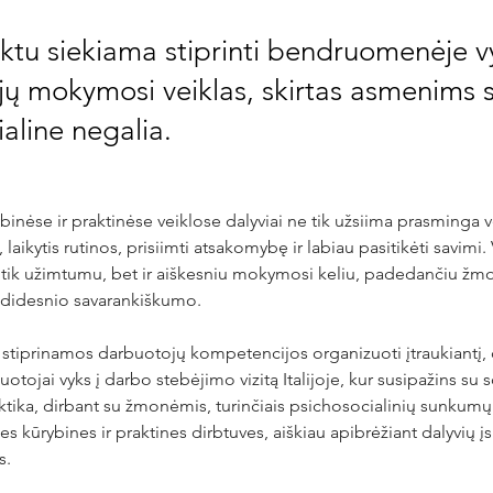
ektu siekiama stiprinti bendruomenėje
jų mokymosi veiklas, skirtas asmenims 
aline negalia.
inėse ir praktinėse veiklose dalyviai ne tik užsiima prasminga ve
laikytis rutinos, prisiimti atsakomybę ir labiau pasitikėti savimi.
 tik užimtumu, bet ir aiškesniu mokymosi keliu, padedančiu žmo
 didesnio savarankiškumo.
stiprinamos darbuotojų kompetencijos organizuoti įtraukiantį, 
tojai vyks į darbo stebėjimo vizitą Italijoje, kur susipažins su s
ktika, dirbant su žmonėmis, turinčiais psichosocialinių sunkumų.
nes kūrybines ir praktines dirbtuves, aiškiau apibrėžiant dalyvių 
s.