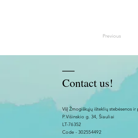
Previous
Contact us!
VšĮ Žmogiškųjų išteklių stebėsenos ir 
P.Višinskio g. 34, Šiauliai
LT-76352
Code - 302554492