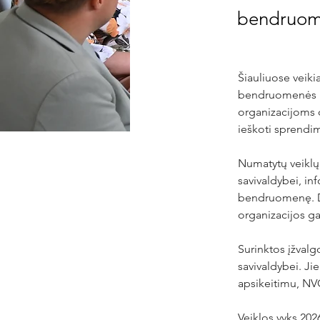
bendruome
Šiauliuose veiki
bendruomenės por
organizacijoms da
ieškoti sprendi
Numatytų veiklų
savivaldybei, in
bendruomenę. Dal
organizacijos ga
Surinktos įžvalg
savivaldybei. Ji
apsikeitimu, NV
Veiklos vyks 202