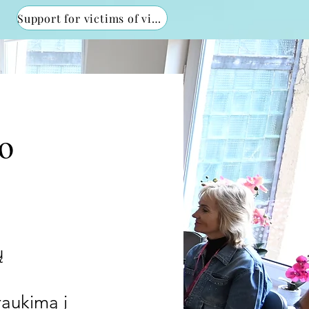
Support for victims of violence
o
ų
raukimą į