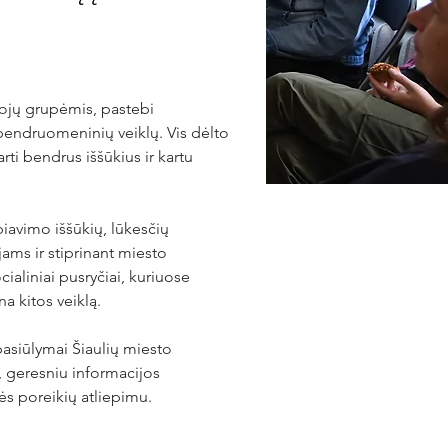
tojų grupėmis, pastebi 
bendruomeninių veiklų. Vis dėlto 
arti bendrus iššūkius ir kartu 
avimo iššūkių, lūkesčių 
ms ir stiprinant miesto 
aliniai pusryčiai, kuriuose 
a kitos veiklą.
pasiūlymai Šiaulių miesto 
, geresniu informacijos 
ės poreikių atliepimu.