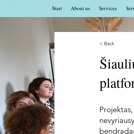
Start
About us
Services
Ser
< Back
Šiaul
platf
Projektas, 
nevyriausy
bendradarb