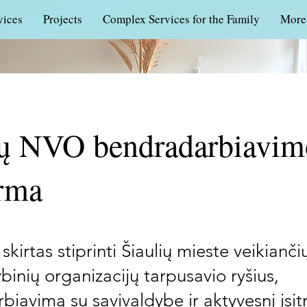
vices
Projects
Complex Services for the Family
More
ių NVO bendradarbiavim
orma
skirtas stiprinti Šiaulių mieste veikianči
binių organizacijų tarpusavio ryšius,
iavimą su savivaldybe ir aktyvesnį įsit