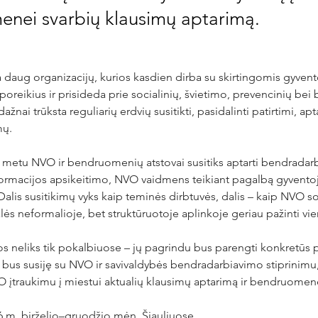
nei svarbių klausimų aptarimą.
a daug organizacijų, kurios kasdien dirba su skirtingomis gyven
eikius ir prisideda prie socialinių, švietimo, prevencinių bei 
žnai trūksta reguliarių erdvių susitikti, pasidalinti patirtimi, apt
mų.
 metu NVO ir bendruomenių atstovai susitiks aptarti bendradarbi
formacijos apsikeitimo, NVO vaidmens teikiant pagalbą gyventoja
is susitikimų vyks kaip teminės dirbtuvės, dalis – kaip NVO soci
lės neformalioje, bet struktūruotoje aplinkoje geriau pažinti vien
os neliks tik pokalbiuose – jų pagrindu bus parengti konkretūs 
e bus susiję su NVO ir savivaldybės bendradarbiavimo stiprinimu
O įtraukimu į miestui aktualių klausimų aptarimą ir bendruomen
6 m. birželio–gruodžio mėn. Šiauliuose.