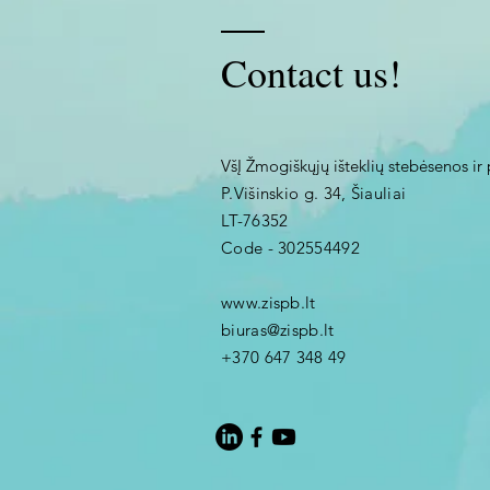
Contact us!
VšĮ Žmogiškųjų išteklių stebėsenos ir 
P.Višinskio g. 34, Šiauliai
LT-76352
Code - 302554492
www.zispb.lt
biuras@zispb.lt
+370 647 348 49