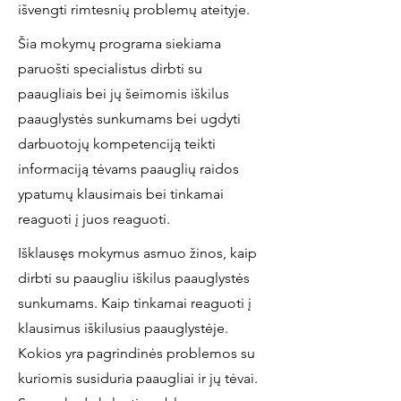
išvengti rimtesnių problemų ateityje.
Šia mokymų programa siekiama
paruošti specialistus dirbti su
paaugliais bei jų šeimomis iškilus
paauglystės sunkumams bei ugdyti
darbuotojų kompetenciją teikti
informaciją tėvams paauglių raidos
ypatumų klausimais bei tinkamai
reaguoti į juos reaguoti.
Išklausęs mokymus asmuo žinos, kaip
dirbti su paaugliu iškilus paauglystės
sunkumams. Kaip tinkamai reaguoti į
klausimus iškilusius paauglystėje.
Kokios yra pagrindinės problemos su
kuriomis susiduria paaugliai ir jų tėvai.