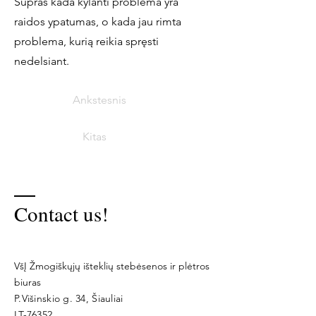
Supras kada kylanti problema yra
raidos ypatumas, o kada jau rimta
problema, kurią reikia spręsti
nedelsiant.
Ankstesnis
Kitas
Contact us!
VšĮ Žmogiškųjų išteklių stebėsenos ir plėtros
biuras
P.Višinskio g. 34, Šiauliai
LT-76352