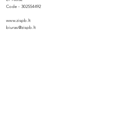
Code -
302554492
www.zispb.lt
biuras@zispb.lt
+370 647 348 49
Name
E-mail
Topic