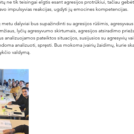
tų ne tik teisingai elgtis esant agresijos protrūkiui, tačiau gebė
savo impulsyvias reakcijas, ugdyti jų emocines kompetencijas.
metu dalyviai bus supažindinti su agresijos rūšimis, agresyvaus
žiaus, lyčių agresyvumo skirtumais, agresijos atsiradimo prieža
analizuojamos pateiktos situacijos, susijusios su agresyvių va
ndoma analizuoti, spręsti. Bus mokoma įvairių žaidimų, kurie skat
ykčio valdymą.