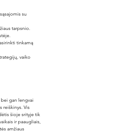
 sąsajomis su
žiaus tarpsnio.
tėje.
asirinkti tinkamą
rategijų, vaiko
, bei gan lengvai
 reiškinys. Vis
is šioje srityje tik
aikais ir paaugliais,
stės amžiaus