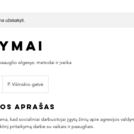
a užsisakyti.
ymai
P. Višinskio gatvė
os aprašas
ma, kad socialiniai darbuotojai įgytų žinių apie agresijos valdy
tinį pritaikymą darbe su vaikais ir paaugliais.