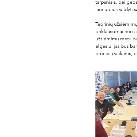
tarpsniais, bei gebė
jaunuolius valdyti 
Teorinių užsiėmimų 
priklausomai nuo am
užsiėmimų metu bus 
elgesiu, jas bus ba
procesą vaikams, p