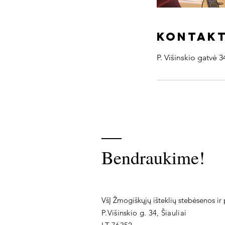
Kontak
P. Višinskio gatvė 34
Bendraukime!
VšĮ Žmogiškųjų išteklių stebėsenos ir 
P.Višinskio g. 34, Šiauliai