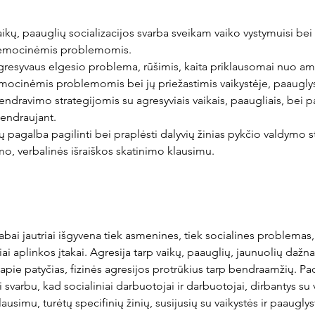
aikų, paauglių socializacijos svarba sveikam vaiko vystymuisi bei
, emocinėmis problemomis.
gresyvaus elgesio problema, rūšimis, kaita priklausomai nuo am
emocinėmis problemomis bei jų priežastimis vaikystėje, paauglys
endravimo strategijomis su agresyviais vaikais, paaugliais, bei p
bendraujant.
ų pagalba pagilinti bei praplėsti dalyvių žinias pykčio valdymo st
o, verbalinės išraiškos skatinimo klausimu.
 labai jautriai išgyvena tiek asmenines, tiek socialines problemas
i aplinkos įtakai. Agresija tarp vaikų, paauglių, jaunuolių dažnas
pie patyčias, fizinės agresijos protrūkius tarp bendraamžių. Padėt
 svarbu, kad socialiniai darbuotojai ir darbuotojai, dirbantys su v
ausimu, turėtų specifinių žinių, susijusių su vaikystės ir paaugly