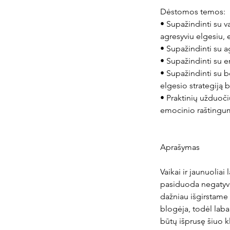
Dėstomos temos:
• Supažindinti su v
agresyviu elgesiu
• Supažindinti su a
• Supažindinti su 
• Supažindinti su b
elgesio strategiją 
• Praktinių užduoči
emocinio raštingum
Aprašymas
Vaikai ir jaunuoliai
pasiduoda negatyvia
dažniau išgirstame a
blogėja, todėl labai
būtų išprusę šiuo kl