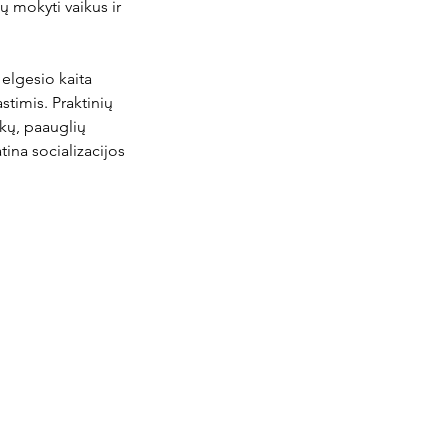
tų mokyti vaikus ir
 elgesio kaita
stimis. Praktinių
ikų, paauglių
ina socializacijos