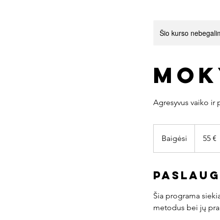
Šio kurso nebegalim
Mok
55
eurai
Baigėsi
B
55 €
a
i
Paslaug
g
ė
Šia programa siekia
s
metodus bei jų prak
i