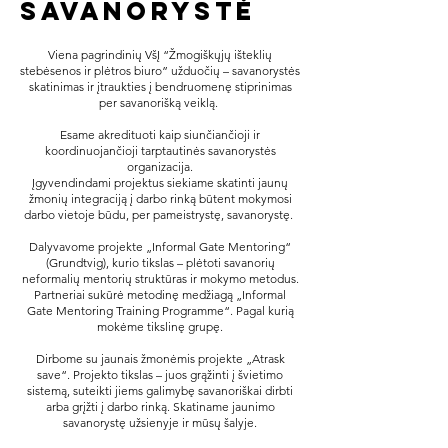
Savanorystė
Viena pagrindinių VšĮ “Žmogiškųjų išteklių
stebėsenos ir plėtros biuro” užduočių – savanorystės
skatinimas ir įtraukties į bendruomenę stiprinimas
per savanorišką veiklą.
Esame akredituoti kaip siunčiančioji ir
koordinuojančioji tarptautinės savanorystės
organizacija.
Įgyvendindami projektus siekiame skatinti jaunų
žmonių integraciją į darbo rinką būtent mokymosi
darbo vietoje būdu, per pameistrystę, savanorystę.
Dalyvavome projekte „Informal Gate Mentoring“
(Grundtvig), kurio tikslas – plėtoti savanorių
neformalių mentorių struktūras ir mokymo metodus.
Partneriai sukūrė metodinę medžiagą „Informal
Gate Mentoring Training Programme“. Pagal kurią
mokėme tikslinę grupę.
Dirbome su jaunais žmonėmis projekte „Atrask
save“. Projekto tikslas – juos grąžinti į švietimo
sistemą, suteikti jiems galimybę savanoriškai dirbti
arba grįžti į darbo rinką. Skatiname jaunimo
savanorystę užsienyje ir mūsų šalyje.