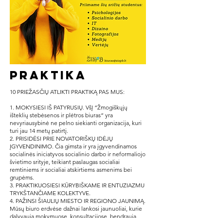
Praktika
10 PRIEŽASČIŲ ATLIKTI PRAKTIKĄ PAS MUS:
1. MOKYSIESI IŠ PATYRUSIŲ. VšĮ “Žmogiškųjų
išteklių stebėsenos ir plėtros biuras” yra
nevyriausybinė ne pelno siekianti organizacija, kuri
turi jau 14 metų patirtį.
2. PRISIDĖSI PRIE NOVATORIŠKŲ IDĖJŲ
ĮGYVENDINIMO. Čia gimsta ir yra įgyvendinamos
socialinės iniciatyvos socialinio darbo ir neformaliojo
švietimo srityje, teikiant paslaugas socialiai
remtiniems ir socialiai atskirtiems asmenims bei
grupėms.
3. PRAKTIKUOSIESI KŪRYBIŠKAME IR ENTUZIAZMU
TRYKŠTANČIAME KOLEKTYVE.
4. PAŽINSI ŠIAULIŲ MIESTO IR REGIONO JAUNIMĄ.
Mūsų biuro erdvėse dažnai lankosi jaunuoliai, kurie
dalyvauja mokymuose, konsultacijose, bendrauja