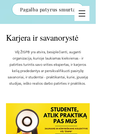
Pagalba patyrus smurtą
Karjera ir savanorystė
VšĮ ŽISPB yra atvira, besiplečianti, auganti
organizacija, kurioje laukiamas kiekvienas - ir
patirties turintis savo srities ekspertas, ir karjeros
kelią pradedantys ar persikvalifikuoti pasiryžę
savanoriai, ir studentai - praktikantai, kurie, įpusėję
studijas, ieško realios darbo patirties ir praktikos.