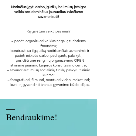
Norinčius įgyti darbo įgūdžių bei mūsų įstaigos
veikla besidominčius jaunuolius kviečiame
savanoriauti!
Ką galėtum veikti pas mus?
– padėti organizuoti veiklas negalią turintiems
žmonėms;
– bendrauti su ilgą laiką nedirbančiais asmenimis ir
padėti ieškotis darbo, padrąsinti, palaikyti;
– prisidėti prie renginių organizavimo OPEN
atvirame jaunimo karjeros konsultavimo centre;
– savanoriauti mūsų socialinių tinklų paskyrų turinio
kūrime;
– fotografuoti, filmuoti, montuoti video, maketuoti;
– kurti ir įgyvendinti tvaraus gyvenimo būdo idėjas.
Bendraukime!