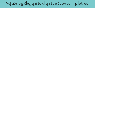
VšĮ Žmogiškųjų išteklių stebėsenos ir plėtros
biuras
P.Višinskio g. 34, Šiauliai
LT-76352
Įm. kodas
302554492
www.zispb.lt
biuras@zispb.lt
+370 647 348 49
Vardas
El. paštas