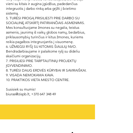
vieni su kitais ir augina įgūdžius, padedančius
integruotis į darbo rinką arba grįžti į švietimo
sistemą.
5. TURĖSI PROGĄ PRISILIESTI PRIE DARBO SU
SOCIALINĘ ATSKIRTĮ PATIRIANČIAIS ASMENIMIS.
Mes konsultuojame žmones su negalia, teistus
asmenis, jaunimą iš vaikų globos namų, bedarbius,
priklausomybių turinčius ir kitus žmones, kuriems
reikia pagalbos integruojantis į visuomenę.
6. UŽMEGSI RYŠĮ SU KITOMIS ŠIAULIŲ NVO.
Bendradarbiaujame ir palaikome ryšį su dideliu
skaičiumi organizacijų.
7. PRISILIESI PRIE TARPTAUTINIŲ PROJEKTŲ
ĮGYVENDINIMO.
8. TURĖSI DAUG ERDVĖS KŪRYBAI IR SAVIRAIŠKAI.
9. VISADA NEMOKAMA KAVA.
10. PRAKTIKOS VIETA MIESTO CENTRE.
Susisiek su mumis!
biuras@zispb.lt
,
+370 647 348 49