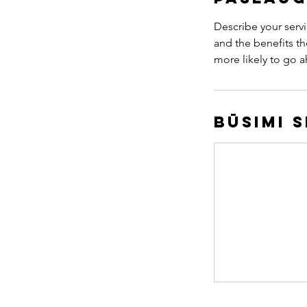
Describe your servi
and the benefits th
more likely to go 
Būsimi 