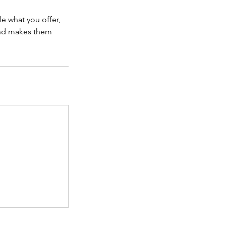
le what you offer,
 and makes them