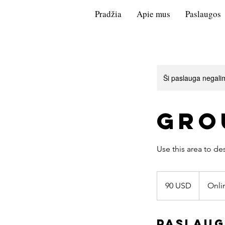
Pradžia
Apie mus
Paslaugos
Ši paslauga negali
Gro
90
JAV
90 USD
Onli
dolerių
Paslaug