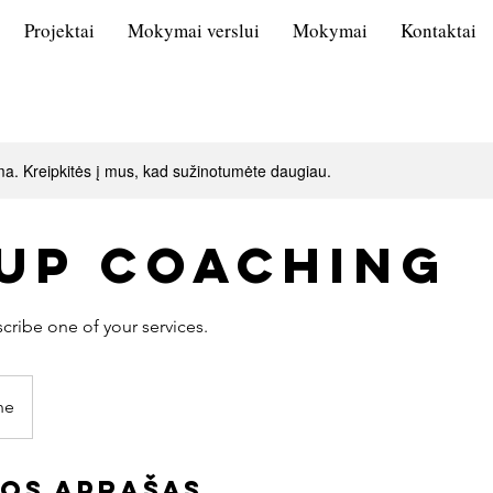
Projektai
Mokymai verslui
Mokymai
Kontaktai
ma. Kreipkitės į mus, kad sužinotumėte daugiau.
up Coaching
ne
os aprašas