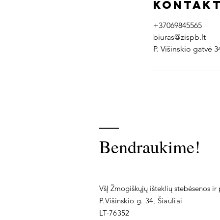
Kontak
+37069845565
biuras@zispb.lt
P. Višinskio gatvė 34
Bendraukime!
VšĮ Žmogiškųjų išteklių stebėsenos ir 
P.Višinskio g. 34, Šiauliai
LT-76352