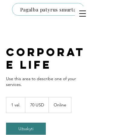
Pagalba patyrus smurtą
Corporat
e Life
Use this area to describe one of your
70
JAV
1 val.
1
70 USD
Online
dolerių
v
a
l
Užsakyti