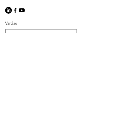
Vardas
El. paštas
Tema
Žinutė