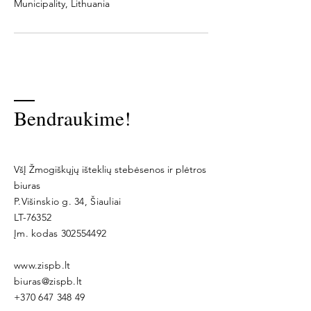
Municipality, Lithuania
Bendraukime!
VšĮ Žmogiškųjų išteklių stebėsenos ir plėtros
biuras
P.Višinskio g. 34, Šiauliai
LT-76352
Įm. kodas
302554492
www.zispb.lt
biuras@zispb.lt
+370 647 348 49