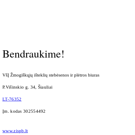
Bendraukime!
VšĮ Žmogiškųjų išteklių stebėsenos ir plėtros biuras
P.Višinskio g. 34, Šiauliai
LT-76352
Įm. kodas 302554492
www.zispb.lt