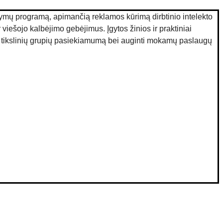
kymų programą, apimančią reklamos kūrimą dirbtinio intelekto 
viešojo kalbėjimo gebėjimus. Įgytos žinios ir praktiniai 
sti tikslinių grupių pasiekiamumą bei auginti mokamų paslaugų 