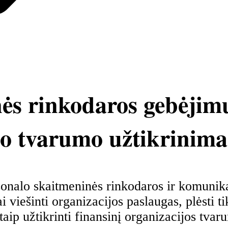
s rinkodaros gebėjimų
nio tvarumo užtikrinima
rsonalo skaitmeninės rinkodaros ir komunik
ai viešinti organizacijos paslaugas, plėsti 
aip užtikrinti finansinį organizacijos tvar