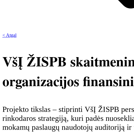
< Atgal
VšĮ ŽISPB skaitmeninė
organizacijos finansi
Projekto tikslas – stiprinti VšĮ ŽISPB pe
rinkodaros strategiją, kuri padės nuosekli
mokamų paslaugų naudotojų auditoriją ir t