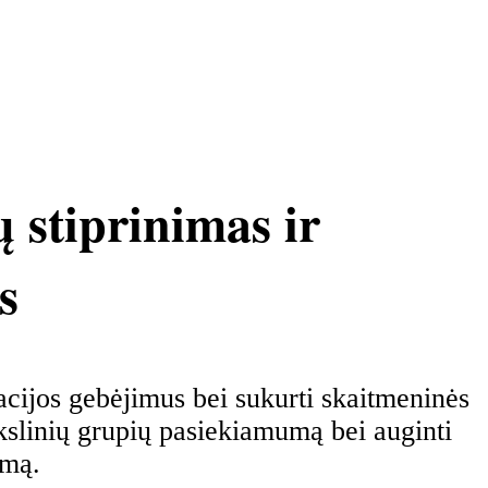
 stiprinimas ir
s
acijos gebėjimus bei sukurti skaitmeninės
tikslinių grupių pasiekiamumą bei auginti
umą.