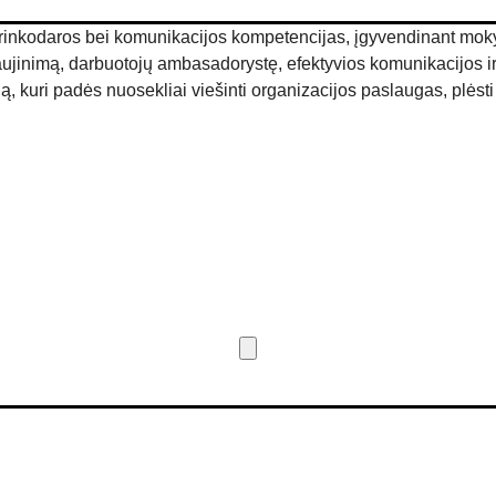
ių rinkodaros bei komunikacijos kompetencijas, įgyvendinant mo
naujinimą, darbuotojų ambasadorystę, efektyvios komunikacijos ir 
giją, kuri padės nuosekliai viešinti organizacijos paslaugas, plė