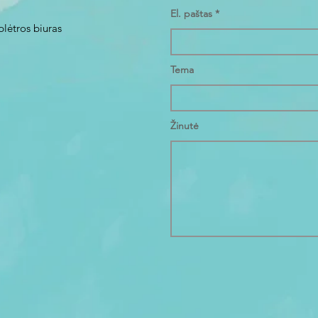
El. paštas
plėtros biuras
Tema
Žinutė