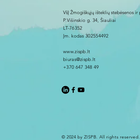
VšĮ Žmogiškųjų išteklių stebėsenos ir 
P.Višinskio g. 34, Šiauliai
LT-76352
Įm. kodas 302554492
www.zispb.lt
biuras@zispb.lt
+370 647 348 49
© 2024 by ZISPB. All rights reserved.