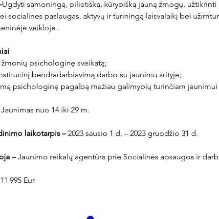
–
Ugdyti sąmoningą, pilietišką, kūrybišką jauną žmogų, užtikrinti
 socialines paslaugas, aktyvų ir turiningą laisvalaikį bei užimtum
eninėje veikloje.
iai
nų žmonių psichologinę sveikatą;
tinstitucinį bendradarbiavimą darbo su jaunimu srityje;
amą psichologinę pagalbą mažiau galimybių turinčiam jaunimui
 Jaunimas nuo 14 iki 29 m.
inimo laikotarpis –
 2023 sausio 1 d. – 2023 gruodžio 31 d.
oja –
 Jaunimo reikalų agentūra prie Socialinės apsaugos ir darb
 11 995 Eur