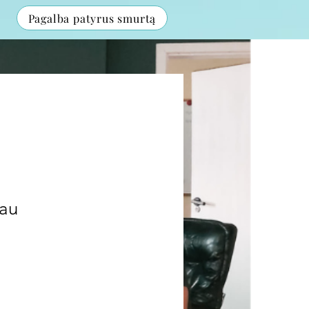
Pagalba patyrus smurtą
iau