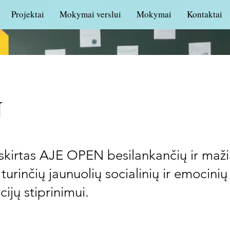
Projektai
Mokymai verslui
Mokymai
Kontaktai
N
 skirtas AJE OPEN besilankančių ir maž
turinčių jaunuolių socialinių ir emocinių
jų stiprinimui.