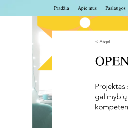
Pradžia
Apie mus
Paslaugos
< Atgal
OPE
Projektas
galimybių 
kompetenci