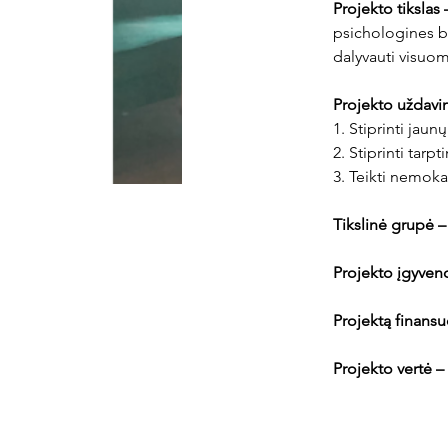
Projekto tikslas 
psichologines bei
dalyvauti visuom
Projekto uždavin
1. Stiprinti jau
2. Stiprinti tarp
3. Teikti nemok
Tikslinė grupė –
Projekto įgyvend
Projektą finansu
Projekto vertė –