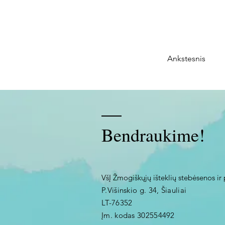
Ankstesnis
Bendraukime!
VšĮ Žmogiškųjų išteklių stebėsenos ir 
P.Višinskio g. 34, Šiauliai
LT-76352
Įm. kodas 302554492