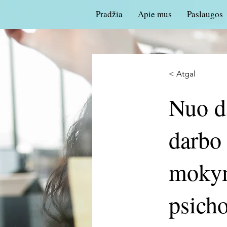
Pradžia
Apie mus
Paslaugos
< Atgal
Nuo d
darbo 
mokym
psicho