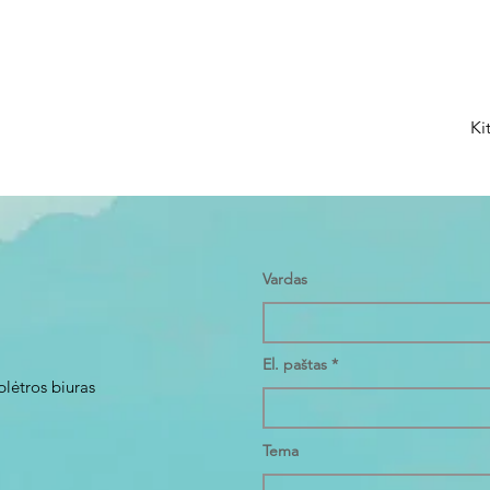
Ki
Vardas
El. paštas
plėtros biuras
Tema