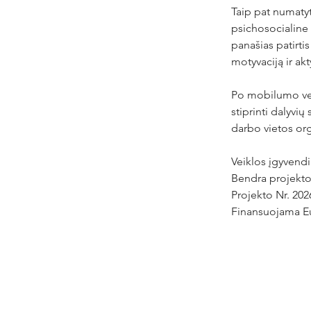
Taip pat numaty
psichosocialine n
panašias patirtis
motyvaciją ir a
Po mobilumo veik
stiprinti dalyvi
darbo vietos org
Veiklos įgyvendi
Bendra projekto 
Projekto
 Nr. 20
Finansuojama E