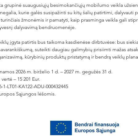
ta grupinė suaugusiųjų besimokančiųjų mobilumo veikla užsieny
egalia, kurie galės susipažinti su kitų šalių patirtimi, dalyvauti 
 turinčiais žmonėmis ir pamatyti, kaip prasminga veikla gali stipri
ktyvesnį dalyvavimą bendruomenėje.
lų įgyta patirtis bus taikoma kasdienėse dirbtuvėse: bus siekiam
ų savarankiškumą, suteikti daugiau galimybių prisiimti mažas atsak
anizavimą, kūrybinių produktų pristatymą ir bendrą veiklų plan
namos 2026 m. birželio 1 d. – 2027 m. gegužės 31 d.
vertė – 15 201 Eur.
26-1-LT01-KA122-ADU-000432445
uropos Sąjungos lėšomis.