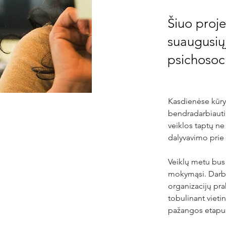
Šiuo proj
suaugusių
psichosoci
Kasdienėse kūryb
bendradarbiauti, 
veiklos taptų ne
dalyvavimo prie
Veiklų metu bus 
mokymąsi. Darbuo
organizacijų pra
tobulinant vieti
pažangos etapu