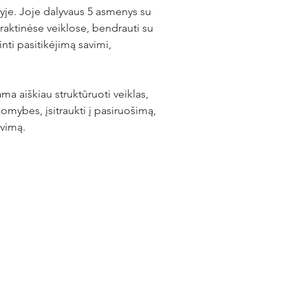
je. Joje dalyvaus 5 asmenys su 
praktinėse veiklose, bendrauti su 
nti pasitikėjimą savimi, 
a aiškiau struktūruoti veiklas, 
omybes, įsitraukti į pasiruošimą, 
avimą.