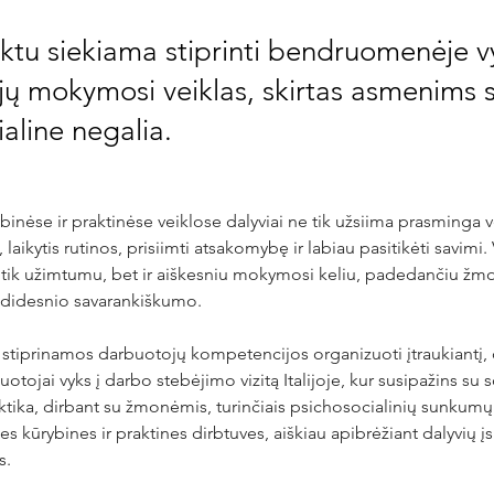
ektu siekiama stiprinti bendruomenėje
jų mokymosi veiklas, skirtas asmenims 
aline negalia.
inėse ir praktinėse veiklose dalyviai ne tik užsiima prasminga ve
laikytis rutinos, prisiimti atsakomybę ir labiau pasitikėti savimi.
 tik užimtumu, bet ir aiškesniu mokymosi keliu, padedančiu žmo
 didesnio savarankiškumo.
stiprinamos darbuotojų kompetencijos organizuoti įtraukiantį, 
tojai vyks į darbo stebėjimo vizitą Italijoje, kur susipažins su s
ktika, dirbant su žmonėmis, turinčiais psichosocialinių sunkumų.
nes kūrybines ir praktines dirbtuves, aiškiau apibrėžiant dalyvių 
s.