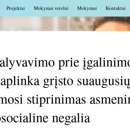
Projektai
Mokymai verslui
Mokymai
Kontaktai
alyvavimo prie įgalinim
aplinka grįsto suaugusių
osi stiprinimas asmeni
socialine negalia