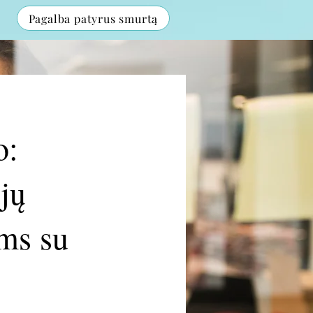
Pagalba patyrus smurtą
o:
jų
ms su