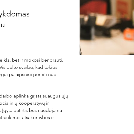
 vykdomas
su
ikla, bet ir mokosi bendrauti, 
 Vis dėlto svarbu, kad tokios 
gui palaipsniui pereiti nuo 
darbo aplinka grįstą suaugusiųjų 
ocialinių kooperatyvų ir 
 Įgyta patirtis bus naudojama 
įsitraukimo, atsakomybės ir 