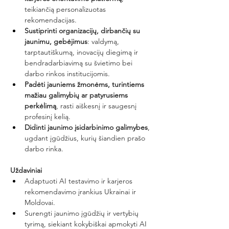
teikiančią personalizuotas 
rekomendacijas.
Sustiprinti organizacijų, dirbančių su 
jaunimu, gebėjimus
: valdymą, 
tarptautiškumą, inovacijų diegimą ir 
bendradarbiavimą su švietimo bei 
darbo rinkos institucijomis.
Padėti jauniems žmonėms, turintiems 
mažiau galimybių ar patyrusiems 
perkėlimą
, rasti aiškesnį ir saugesnį 
profesinį kelią.
Didinti jaunimo įsidarbinimo galimybes
, 
ugdant įgūdžius, kurių šiandien prašo 
darbo rinka.
Uždaviniai
Adaptuoti AI testavimo ir karjeros 
rekomendavimo įrankius Ukrainai ir 
Moldovai.
Surengti jaunimo įgūdžių ir vertybių 
tyrimą, siekiant kokybiškai apmokyti AI 