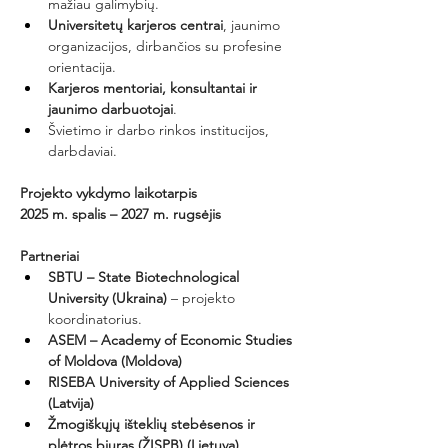
mažiau galimybių.
Universitetų karjeros centrai
, jaunimo 
organizacijos, dirbančios su profesine 
orientacija.
Karjeros mentoriai, konsultantai ir 
jaunimo darbuotojai
.
Švietimo ir darbo rinkos institucijos, 
darbdaviai.
Projekto vykdymo laikotarpis
2025 m. spalis – 2027 m. rugsėjis
Partneriai
SBTU – State Biotechnological 
University (Ukraina)
 – projekto 
koordinatorius.
ASEM – Academy of Economic Studies 
of Moldova (Moldova)
RISEBA University of Applied Sciences 
(Latvija)
Žmogiškųjų išteklių stebėsenos ir 
plėtros biuras (ŽISPB) (Lietuva)