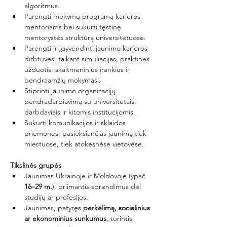
algoritmus.
Parengti mokymų programą karjeros 
mentoriams bei sukurti tęstinę 
mentorystės struktūrą universitetuose.
Parengti ir įgyvendinti jaunimo karjeros 
dirbtuves, taikant simuliacijas, praktines 
užduotis, skaitmeninius įrankius ir 
bendraamžių mokymąsi.
Stiprinti jaunimo organizacijų 
bendradarbiavimą su universitetais, 
darbdaviais ir kitomis institucijomis.
Sukurti komunikacijos ir sklaidos 
priemones, pasieksiančias jaunimą tiek 
miestuose, tiek atokesnėse vietovėse.
Tikslinės grupės
Jaunimas Ukrainoje ir Moldovoje (ypač 
16–29 m.
), priimantis sprendimus dėl 
studijų ar profesijos.
Jaunimas, patyręs 
perkėlimą, socialinius 
ar ekonominius sunkumus
, turintis 