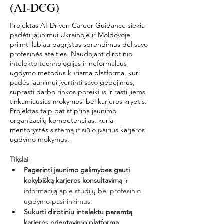
(AI-DCG)
Projektas AI-Driven Career Guidance siekia
padėti jaunimui Ukrainoje ir Moldovoje
priimti labiau pagrįstus sprendimus dėl savo
profesinės ateities. Naudojant dirbtinio
intelekto technologijas ir neformalaus
ugdymo metodus kuriama platforma, kuri
padės jaunimui įvertinti savo gebėjimus,
suprasti darbo rinkos poreikius ir rasti jiems
tinkamiausias mokymosi bei karjeros kryptis.
Projektas taip pat stiprina jaunimo
organizacijų kompetencijas, kuria
mentorystės sistemą ir siūlo įvairius karjeros
ugdymo mokymus.
Tikslai
Pagerinti jaunimo galimybes gauti 
kokybišką karjeros konsultavimą
 ir 
informaciją apie studijų bei profesinio 
ugdymo pasirinkimus.
Sukurti dirbtiniu intelektu paremtą 
karjeros orientavimo platformą
, 