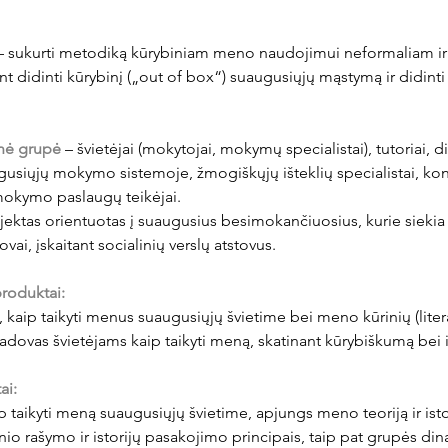
– sukurti metodiką kūrybiniam meno naudojimui neformaliam ir
t didinti kūrybinį („out of box“) suaugusiųjų mąstymą ir didinti
inė grupė 
– švietėjai (mokytojai, mokymų specialistai), tutoriai, 
usiųjų mokymo sistemoje, žmogiškųjų išteklių specialistai, kons
mokymo paslaugų teikėjai. 
jektas orientuotas į suaugusius besimokančiuosius, kurie siekia p
vai, įskaitant socialinių verslų atstovus.
produktai:
 kaip taikyti menus suaugusiųjų švietime bei meno kūrinių (literat
 vadovas švietėjams kaip taikyti meną, skatinant kūrybiškumą bei
ai:
p taikyti meną suaugusiųjų švietime, apjungs meno teoriją ir isto
inio rašymo ir istorijų pasakojimo principais, taip pat grupės di