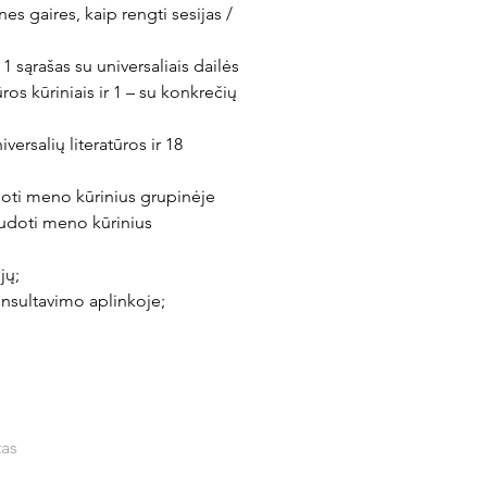
es gaires, kaip rengti sesijas / 
– 1 sąrašas su universaliais dailės 
ūros kūriniais ir 1 – su konkrečių 
versalių literatūros ir 18 
oti meno kūrinius grupinėje 
audoti meno kūrinius 
jų;
onsultavimo aplinkoje;
tas