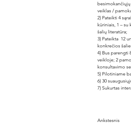
besimokančiųjų re
veiklas / pamok
2) Pateikti 4 sąr
kūriniais, 1 – su
šalių literatūra;
3) Pateikta  12 u
konkrečios šalies
4) Bus parengti
veikloje; 2 pamo
konsultavimo ses
5) Pilotiniame 
6) 30 suaugusių
7) Sukurtas inte
Ankstesnis