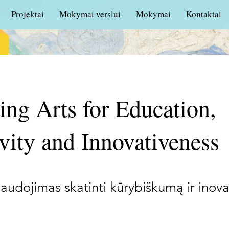
Projektai
Mokymai verslui
Mokymai
Kontaktai
ing Arts for Education,
vity and Innovativeness
udojimas skatinti kūrybiškumą ir inov