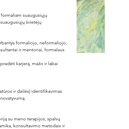
 formaliam suaugusiųjų 
 suaugusiųjų švietėjų 
dirbantys formaliojo, neformaliojo, 
ultantai ir mentoriai, formalaus 
radėti karjerą, mažo ir labai 
ūros ir dailės) identifikavimas.
 inovatyvumą.
riją su meno terapijos, spalvų 
namika, konsultavimo metodais ir 