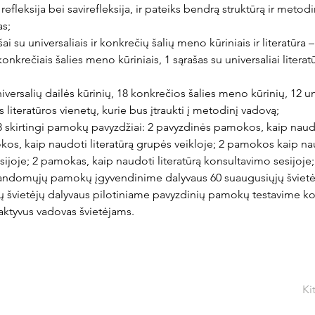
fleksija bei savirefleksija, ir pateiks bendrą struktūrą ir metodin
as;
ašai su universaliais ir konkrečių šalių meno kūriniais ir literatūra 
 konkrečiais šalies meno kūriniais, 1 sąrašas su universaliai literat
niversalių dailės kūrinių, 18 konkrečios šalies meno kūrinių, 12 uni
 literatūros vienetų, kurie bus įtraukti į metodinį vadovą;
 8 skirtingi pamokų pavyzdžiai: 2 pavyzdinės pamokos, kaip naud
kos, kaip naudoti literatūrą grupės veikloje; 2 pamokos kaip n
ijoje; 2 pamokas, kaip naudoti literatūrą konsultavimo sesijoje;
bandomųjų pamokų įgyvendinime dalyvaus 60 suaugusiųjų švietė
jų švietėjų dalyvaus pilotiniame pavyzdinių pamokų testavime k
raktyvus vadovas švietėjams.
Ki