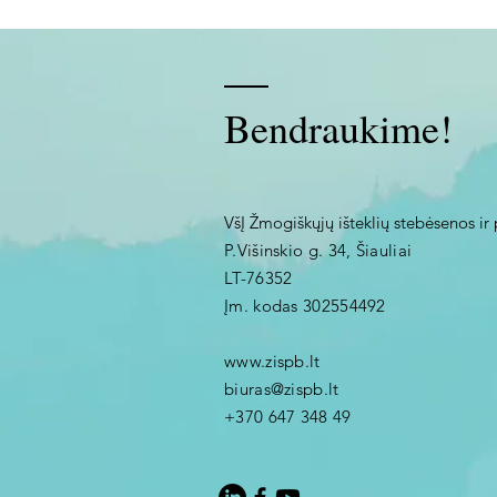
Bendraukime!
VšĮ Žmogiškųjų išteklių stebėsenos ir 
P.Višinskio g. 34, Šiauliai
LT-76352
Įm. kodas 302554492
www.zispb.lt
biuras@zispb.lt
+370 647 348 49