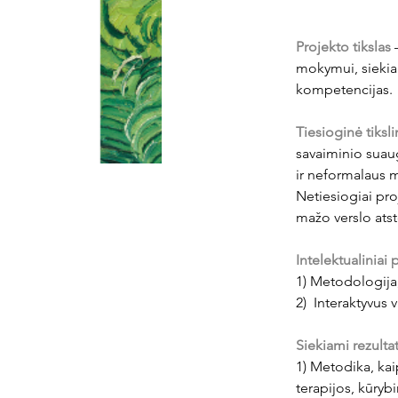
Projekto tikslas
 
mokymui, siekian
kompetencijas. 
Tiesioginė tiksl
savaiminio suaug
ir neformalaus 
Netiesiogiai pro
mažo verslo atsto
Intelektualiniai 
1) Metodologija,
2)  Interaktyvus
Siekiami rezultat
1) Metodika, kai
terapijos, kūryb