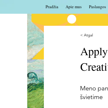
Pradžia
Apie mus
Paslaugos
< Atgal
Apply
Creati
Meno pana
švietime