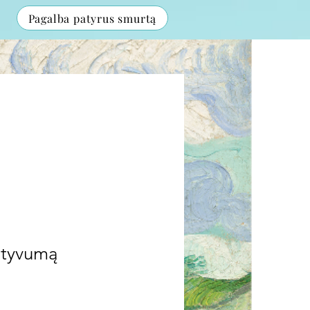
Pagalba patyrus smurtą
atyvumą