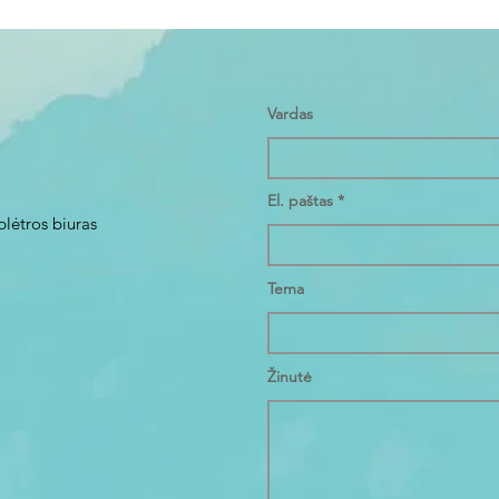
Vardas
El. paštas
plėtros biuras
Tema
Žinutė