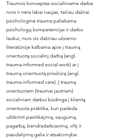
Traumos konceptas socialiniame darbe
nors ir nėra labai naujas, tačiau dažnai
psichologinė trauma paliekama
psichologų kompetencijai ir darbo
laukui, nors vis dažniau užsienio
literatūroje kalbama apie į traumą
orientuotą socialinį darbą (angl.
trauma-informed social work) ar į
traumą orientuotą priežiūrą (angl.
trauma-informed care). Į traumą
orientuotam (traumai jautriam)
socialiniam darbui būdinga į klientą
orientuota praktika, kuri padeda
užtikrinti pasitikėjimą, saugumą,
pagarbą, bendradarbiavimą, viltį ir
pasidalijimą galia ir atsakomybe.