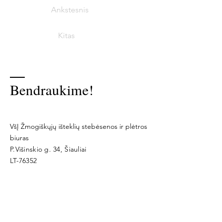
Ankstesnis
Kitas
Bendraukime!
VšĮ Žmogiškųjų išteklių stebėsenos ir plėtros
biuras
P.Višinskio g. 34, Šiauliai
LT-76352
Įm. kodas
302554492
www.zispb.lt
biuras@zispb.lt
+370 647 348 49