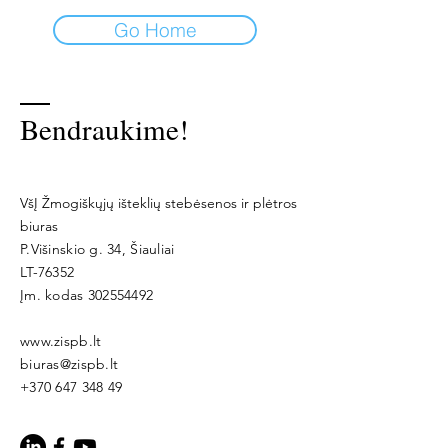
Go Home
Bendraukime!
VšĮ Žmogiškųjų išteklių stebėsenos ir plėtros
biuras
P.Višinskio g. 34, Šiauliai
LT-76352
Įm. kodas
302554492
www.zispb.lt
biuras@zispb.lt
+370 647 348 49