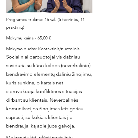
Programos trukmė: 16 val. (5 teorinės, 11
praktinių)
Mokymų kaina - 65,00 €
Mokymo būdas: Kontaktinis/nuotolinis
Socialiniai darbuotojai vis dažniau
susiduria su kūno kalbos (neverbalinio)
bendravimo elementų daliniu žinojimu,
kuris sunkina, o kartais net
išprovokuoja konfliktines situacijas
dirbant su klientais. Neverbalinės
komunikacijos žinojimas leis geriau
suprasti, su kokiais klientais jie
bendrauja, ką apie juos galvoja.
Mokymai skirti plėsti socialinių