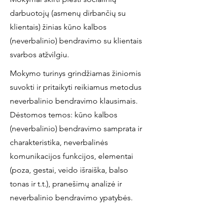
darbuotojų (asmenų dirbančių su
klientais) žinias kūno kalbos
(neverbalinio) bendravimo su klientais
svarbos atžvilgiu.
Mokymo turinys grindžiamas žiniomis
suvokti ir pritaikyti reikiamus metodus
neverbalinio bendravimo klausimais.
Dėstomos temos: kūno kalbos
(neverbalinio) bendravimo samprata ir
charakteristika, neverbalinės
komunikacijos funkcijos, elementai
(poza, gestai, veido išraiška, balso
tonas ir t.t.), pranešimų analizė ir
neverbalinio bendravimo ypatybės.