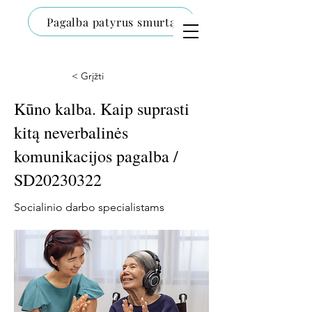
Pagalba patyrus smurtą
< Grįžti
Kūno kalba. Kaip suprasti
kitą neverbalinės
komunikacijos pagalba /
SD20230322
Socialinio darbo specialistams