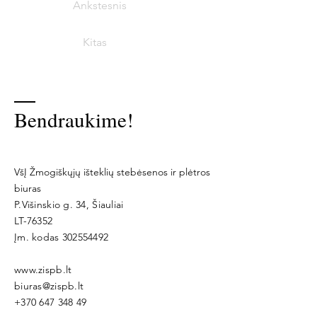
Ankstesnis
Kitas
Bendraukime!
VšĮ Žmogiškųjų išteklių stebėsenos ir plėtros
biuras
P.Višinskio g. 34, Šiauliai
LT-76352
Įm. kodas
302554492
www.zispb.lt
biuras@zispb.lt
+370 647 348 49