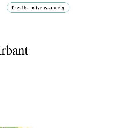
Pagalba patyrus smurtą
rbant