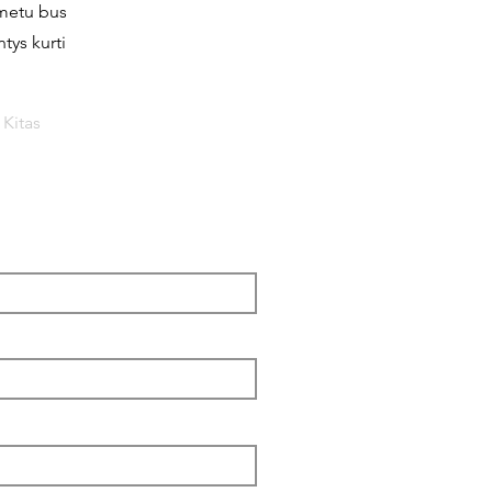
 metu bus
tys kurti
Kitas