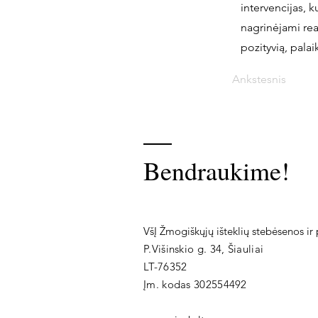
intervencijas, 
nagrinėjami rea
pozityvią, palai
Ankstesnis
Bendraukime!
VšĮ Žmogiškųjų išteklių stebėsenos ir 
P.Višinskio g. 34, Šiauliai
LT-76352
Įm. kodas 302554492