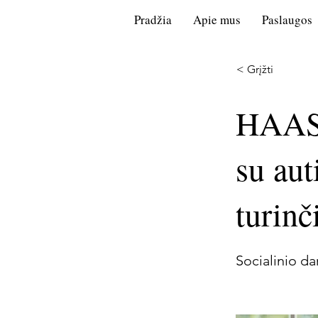
Pradžia
Apie mus
Paslaugos
< Grįžti
HAAST
su aut
turinč
Socialinio d