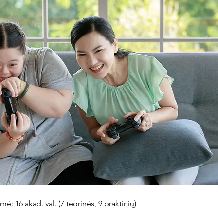
ė: 16 akad. val. (7 teorinės, 9 praktinių)