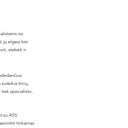
alistams vis
i jų elgesį bei
ti, stebėti ir
 padedančius
suteikia žinių,
tiek specialisto,
nt su ASS
pasirinkti tinkamas