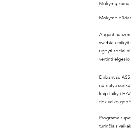
Mokymų kaina -
Mokymo būdas: 
Augant autizmo 
svarbiau taikyt
ugdyti socialin
vertinti elgesio
Dirbant su ASS t
numatyti sunkumu
kaip taikyti HA
tiek vaiko gebė
Programa supaž
turinčiais vaika