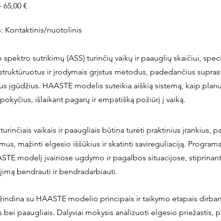
 65,00 €
Kontaktinis/nuotolinis
spektro sutrikimų (ASS) turinčių vaikų ir paauglių skaičiui, speci
i struktūruotus ir įrodymais grįstus metodus, padedančius suprast
ius įgūdžius. HAASTE modelis suteikia aiškią sistemą, kaip planuo
 pokyčius, išlaikant pagarų ir empatišką požiūrį į vaiką.
urinčiais vaikais ir paaugliais būtina turėti praktinius įrankius,
s, mažinti elgesio iššūkius ir skatinti savireguliaciją. Programa 
ASTE modelį įvairiose ugdymo ir pagalbos situacijose, stiprinant 
jimą bendrauti ir bendradarbiauti.
indina su HAASTE modelio principais ir taikymo etapais dirba
is bei paaugliais. Dalyviai mokysis analizuoti elgesio priežastis, 