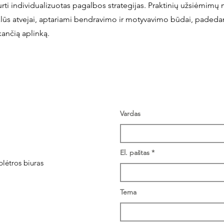
kurti individualizuotas pagalbos strategijas. Praktinių užsiėmimų
lūs atvejai, aptariami bendravimo ir motyvavimo būdai, padedan
kančią aplinką.
Vardas
El. paštas
plėtros biuras
Tema