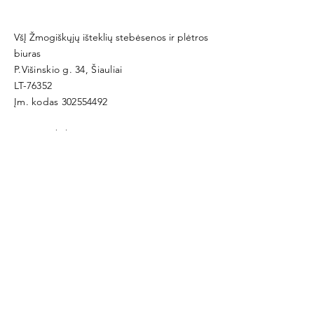
VšĮ Žmogiškųjų išteklių stebėsenos ir plėtros
biuras
P.Višinskio g. 34, Šiauliai
LT-76352
Įm. kodas
302554492
www.zispb.lt
biuras@zispb.lt
+370 647 348 49
Vardas
El. paštas