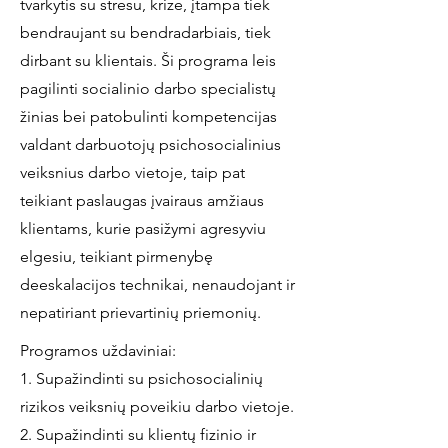
tvarkytis su stresu, krize, įtampa tiek
bendraujant su bendradarbiais, tiek
dirbant su klientais. Ši programa leis
pagilinti socialinio darbo specialistų
žinias bei patobulinti kompetencijas
valdant darbuotojų psichosocialinius
veiksnius darbo vietoje, taip pat
teikiant paslaugas įvairaus amžiaus
klientams, kurie pasižymi agresyviu
elgesiu, teikiant pirmenybę
deeskalacijos technikai, nenaudojant ir
nepatiriant prievartinių priemonių.
Programos uždaviniai:
1. Supažindinti su psichosocialinių
rizikos veiksnių poveikiu darbo vietoje.
2. Supažindinti su klientų fizinio ir