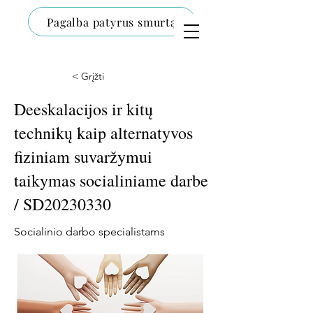
Pagalba patyrus smurtą
< Grįžti
Deeskalacijos ir kitų
technikų kaip alternatyvos
fiziniam suvaržymui
taikymas socialiniame darbe
/ SD20230330
Socialinio darbo specialistams