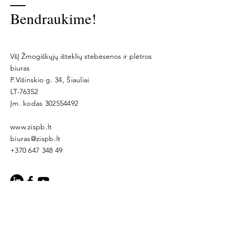
Bendraukime!
VšĮ Žmogiškųjų išteklių stebėsenos ir plėtros
biuras
P.Višinskio g. 34, Šiauliai
LT-76352
Įm. kodas
302554492
www.zispb.lt
biuras@zispb.lt
+370 647 348 49
Vardas