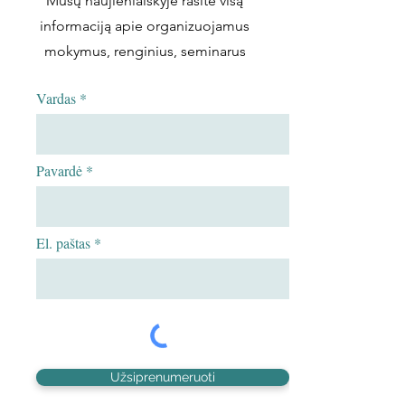
Mūsų naujienlaiškyje rasite visą
informaciją apie organizuojamus
mokymus, renginius, seminarus
Vardas
Pavardė
El. paštas
Užsiprenumeruoti