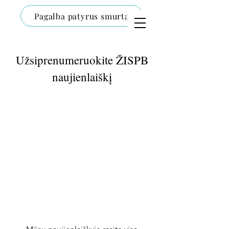
Pagalba patyrus smurtą
Užsiprenumeruokite ŽISPB
naujienlaiškį