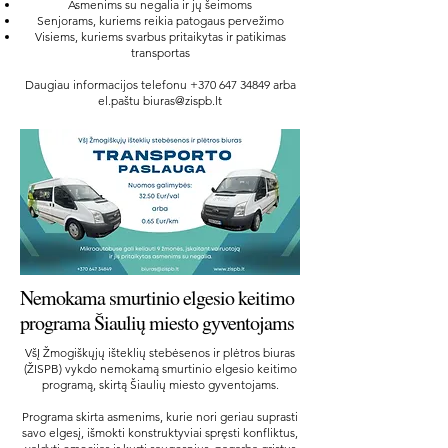
Asmenims su negalia ir jų šeimoms
Senjorams, kuriems reikia patogaus pervežimo
Visiems, kuriems svarbus pritaikytas ir patikimas
transportas
Daugiau informacijos telefonu
+370 647 34849
arba
el.paštu
biuras@zispb.lt
Nemokama smurtinio elgesio keitimo
programa Šiaulių miesto gyventojams
VšĮ Žmogiškųjų išteklių stebėsenos ir plėtros biuras
(ŽISPB) vykdo nemokamą smurtinio elgesio keitimo
programą, skirtą Šiaulių miesto gyventojams.
Programa skirta asmenims, kurie nori geriau suprasti
savo elgesį, išmokti konstruktyviai spręsti konfliktus,