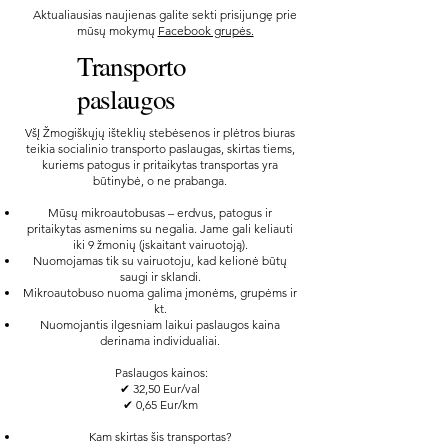
Aktualiausias naujienas galite sekti prisijungę prie
mūsų mokymų
Facebook grupės.
Transporto
paslaugos
VšĮ Žmogiškųjų išteklių stebėsenos ir plėtros biuras
teikia socialinio transporto paslaugas, skirtas tiems,
kuriems patogus ir pritaikytas transportas yra
būtinybė, o ne prabanga.
Mūsų mikroautobusas – erdvus, patogus ir
pritaikytas asmenims su negalia. Jame gali keliauti
iki 9 žmonių (įskaitant vairuotoją).
Nuomojamas tik su vairuotoju, kad kelionė būtų
saugi ir sklandi.
Mikroautobuso nuoma galima įmonėms, grupėms ir
kt.
Nuomojantis ilgesniam laikui paslaugos kaina
derinama individualiai.
Paslaugos kainos:
✔ 32,50 Eur/val
✔ 0,65 Eur/km
Kam skirtas šis transportas?