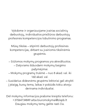
Vykdome ir organizuojame įvairias socialinių
darbuotojų, individualios priežiūros darbuotojų
profesinės kompetencijos tobulinimo programas.
Mūsų tikslas – stiprinti darbuotojų profesines
kompetencijas, dirbant su įvairiomis tikslinėmis
grupėmis.
– Siūlomos mokymų programos yra akredituotos.
– Dalyviams išduodami mokymų baigimo
pažymėjimai.
– Mokymų programų trukmė – nuo 8 akad. val. iki
160 akad. val.
– Susidarius didesnėms grupėms lektoriai gali atvykti
į įstaigą, kursų tema, laikas ir pobūdis tokiu atveju
derinama individualiai.
Dėl mokymų informacijos prašome kreiptis telefonu:
+37064734849
arba
biuromokymai@zispb.lt
Daugiau mokymų temų galite rasti čia.