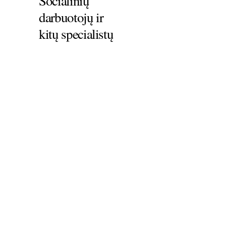
Socialinių
darbuotojų ir
kitų specialistų
mokymai
Bendraukime!
VšĮ Žmogiškųjų išteklių stebėsenos ir plėtros
biuras
P.Višinskio g. 34, Šiauliai
LT-76352
Įm. kodas
302554492
www.zispb.lt
biuras@zispb.lt