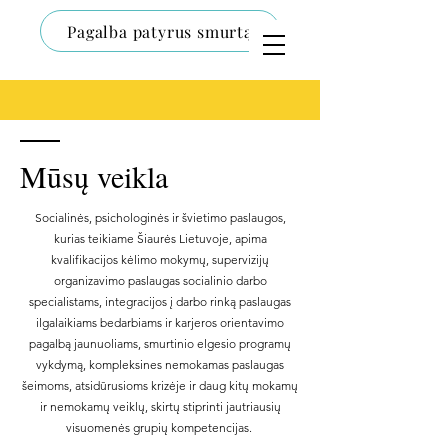
Pagalba patyrus smurtą
Mūsų veikla
Socialinės, psichologinės ir švietimo paslaugos,
kurias teikiame Šiaurės Lietuvoje, apima
kvalifikacijos kėlimo mokymų, supervizijų
organizavimo paslaugas socialinio darbo
specialistams, integracijos į darbo rinką paslaugas
ilgalaikiams bedarbiams ir karjeros orientavimo
pagalbą jaunuoliams, smurtinio elgesio programų
vykdymą, kompleksines nemokamas paslaugas
šeimoms, atsidūrusioms krizėje ir daug kitų mokamų
ir nemokamų veiklų, skirtų stiprinti jautriausių
visuomenės grupių kompetencijas.