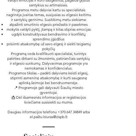
valdyti emocijas ir kurti saugesnius, pagarba grįstus
santykius su artimaisiais.
Programos metu dalyviai kartu su specialistais
nagrinėja įvairias temas, susijusias su elgesio keitimu
ir santykių gerinimu. Susitikimų metu siekiama:
atpažinti smurtinio elgesio priežastis ir pasekmes
mokytis valdyti pyktį, įtampą ir kitas stiprias emocijas
ugdyti konstruktyvaus bendravimo ir konfliktų
sprendimo įgūdžius
prisiimti atsakomybę už savo elgesį ir siekti teigiamų
pokyčių
Programą veda kvalifikuoti specialistai, turintys
patirties dirbant su žmonėmis, patiriančiais santykių
ir elgesio sunkumų. Dalyvavimas programoje yra
nemokamas ir konfidencialus.
Programos tikslas – padėti dalyviams keisti elgesį,
stiprinti asmeninę atsakomybę ir kurti saugesnę
aplinką šeimoje bei bendruomenėje.
📍 Programoje gali dalyvauti Šiaulių miesto
gyventojai.
📩 Dėl išsamesnės informacijos ar registracijos
kviečiame susisiekti su mumis.
Daugiau informacijos telefonu
+370 647 34849
arba
el.paštu
biuras@zispb.lt